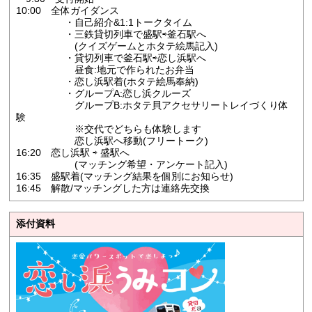
10:00 全体ガイダンス
・自己紹介&1:1トークタイム
・三鉄貸切列車で盛駅⇨釜石駅へ
(クイズゲームとホタテ絵馬記入)
・貸切列車で釜石駅⇨恋し浜駅へ
昼食:地元で作られたお弁当
・恋し浜駅着(ホタテ絵馬奉納)
・グループA:恋し浜クルーズ
グループB:ホタテ貝アクセサリートレイづくり体
験
※交代でどちらも体験します
恋し浜駅へ移動(フリートーク)
16:20 恋し浜駅 ⇨ 盛駅へ
(マッチング希望・アンケート記入)
16:35 盛駅着(マッチング結果を個別にお知らせ)
16:45 解散/マッチングした方は連絡先交換
添付資料