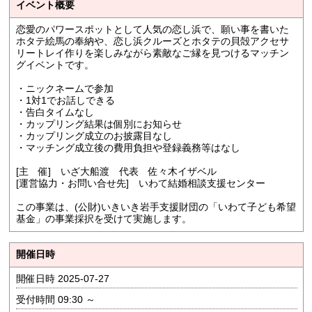
イベント概要
恋愛のパワースポットとして人気の恋し浜で、願い事を書いた
ホタテ絵馬の奉納や、恋し浜クルーズとホタテの貝殻アクセサ
リートレイ作りを楽しみながら素敵なご縁を見つけるマッチン
グイベントです。
・ニックネームで参加
・1対1でお話しできる
・告白タイムなし
・カップリング結果は個別にお知らせ
・カップリング成立のお披露目なし
・マッチング成立後の費用負担や登録義務等はなし
[主 催] いざ大船渡 代表 佐々木イザベル
[運営協力・お問い合せ先] いわて結婚相談支援センター
この事業は、(公財)いきいき岩手支援財団の「いわて子ども希望
基金」の事業採択を受けて実施します。
開催日時
開催日時 2025-07-27
受付時間 09:30 ～