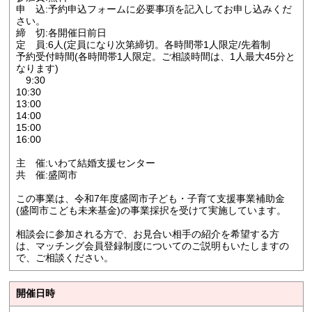
申 込:予約申込フォームに必要事項を記入してお申し込みくだ
さい。
締 切:各開催日前日
定 員:6人(定員になり次第締切。各時間帯1人限定/先着制
予約受付時間(各時間帯1人限定。ご相談時間は、1人最大45分と
なります)
9:30
10:30
13:00
14:00
15:00
16:00
主 催:いわて結婚支援センター
共 催:盛岡市
この事業は、令和7年度盛岡市子ども・子育て支援事業補助金
(盛岡市こども未来基金)の事業採択を受けて実施しています。
相談会に参加される方で、お見合い相手の紹介を希望する方
は、マッチング会員登録制度についてのご説明もいたしますの
で、ご相談ください。
開催日時