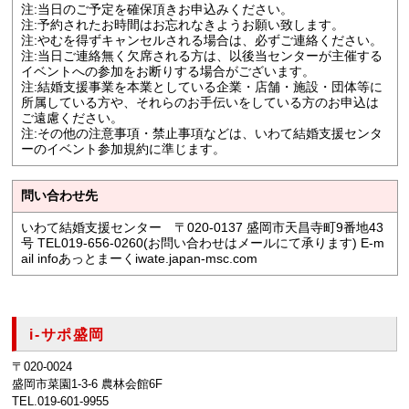
注:当日のご予定を確保頂きお申込みください。
注:予約されたお時間はお忘れなきようお願い致します。
注:やむを得ずキャンセルされる場合は、必ずご連絡ください。
注:当日ご連絡無く欠席される方は、以後当センターが主催する
イベントへの参加をお断りする場合がございます。
注:結婚支援事業を本業としている企業・店舗・施設・団体等に
所属している方や、それらのお手伝いをしている方のお申込は
ご遠慮ください。
注:その他の注意事項・禁止事項などは、いわて結婚支援センタ
ーのイベント参加規約に準じます。
問い合わせ先
いわて結婚支援センター 〒020-0137 盛岡市天昌寺町9番地43
号 TEL019-656-0260(お問い合わせはメールにて承ります) E-m
ail infoあっとまーくiwate.japan-msc.com
i-サポ盛岡
〒020-0024
盛岡市菜園1-3-6 農林会館6F
TEL.019-601-9955