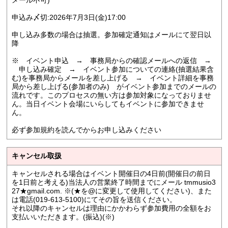
メール不可)
申込み〆切:2026年7月3日(金)17:00
申し込み多数の場合は抽選。参加確定通知はメールにて翌日以
降
※ イベント申込 → 事務局からの確認メールへの返信 →
申し込み確定 → イベント参加についての連絡(抽選結果含
む)を事務局からメールを差し上げる → イベント詳細を事務
局から差し上げる(参加者のみ) がイベント参加までのメールの
流れです。このプロセスの無い方は参加対象になっておりませ
ん。当日イベント会場にいらしてもイベントに参加できませ
ん。
必ず参加規約を読んでからお申し込みください
キャンセル取扱
キャンセルされる場合はイベント開催日の4日前(開催日の前日
を1日前と考える)当法人の営業終了時間までにメール tmmusio3
27★gmail.com. ※(★を@に変更して使用してください)、また
は電話(019-613-5100)にてその旨を送信ください。
それ以降のキャンセルは理由にかかわらず参加費用の全額をお
支払いいただきます。(振込)(※)