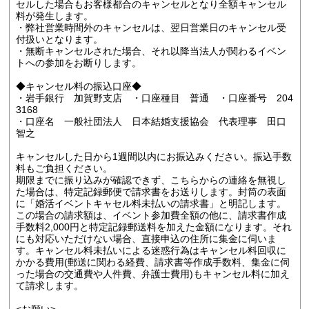
セルした場合もお客様都合のキャンセルとなり全額キャンセル
料が発生します。
・弊社営業時間外のキャンセルは、翌日営業日のキャンセル受
付扱いとなります。
・無断キャンセルされた場合、それ以降当法人が関わるイベン
トへの参加をお断りします。
◆キャンセル料の振込口座◆
・岩手銀行 加賀野支店 ・口座種目 普通 ・口座番号 204
3168
・口座名 一般社団法人 日本結婚支援協会 代表理事 田口
智之
キャンセルした日から1週間以内にお振込みください。振込手数
料もご負担ください。
期限までに振り込みが確認できず、こちらからの連絡を無視し
た場合は、特定記録郵便で請求書をお送りします。封筒の表面
に「婚活イベントキャセル料未払いの請求書」と明記します。
この場合の請求額は、イベント参加費全額の他に、請求書作成
手数料2,000円と特定記録郵送料を加えた金額になります。それ
にも対応いただけない場合、直接申込の住所に集金に伺いま
す。キャンセル料未払いによる迷惑行為はキャンセル料回収に
かかる費用(郵送に関わる経費、請求書等作成手数料、集金に伺
った場合の交通費や人件費、弁護士費用)もキャンセル料に加え
て請求します。