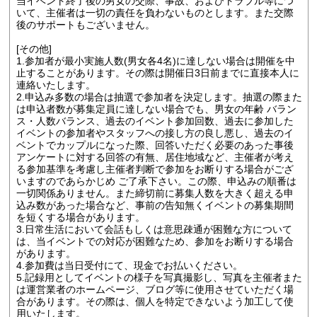
当イベント終了後の男女の交際、事故、およびトラブル等につ
いて、主催者は一切の責任を負わないものとします。また交際
後のサポートもございません。
[その他]
1.参加者が最小実施人数(男女各4名)に達しない場合は開催を中
止することがあります。その際は開催日3日前までに直接本人に
連絡いたします。
2.申込み多数の場合は抽選で参加者を決定します。抽選の際また
は申込者数が募集定員に達しない場合でも、男女の年齢 バラン
ス・人数バランス、過去のイベント参加回数、過去に参加した
イベントの参加者やスタッフへの接し方の良し悪し、過去のイ
ベントでカップルになった際、回答いただく必要のあった事後
アンケートに対する回答の有無、居住地域など、主催者が考え
る参加基準を考慮し主催者判断で参加をお断りする場合がござ
いますのであらかじめ ご了承下さい。この際、申込みの順番は
一切関係ありません。また締切前に募集人数を大きく超える申
込み数があった場合など、事前の告知無くイベントの募集期間
を短くする場合があります。
3.日常生活において会話もしくは意思疎通が困難な方について
は、当イベントでの対応が困難なため、参加をお断りする場合
があります。
4.参加費は当日受付にて、現金でお払いください。
5.記録用としてイベントの様子を写真撮影し、写真を主催者また
は運営業者のホームページ、ブログ等に使用させていただく場
合があります。その際は、個人を特定できないよう加工して使
用いたします。