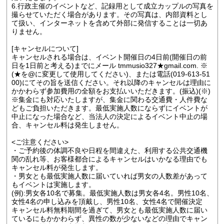
6.行政主催のイベントなど、記録用として成立カップルの写真を
撮らせていただく場合があります。その写真は、内部資料とし
て扱い、インターネットを含めて外部に発信することは一切あ
りません。
[キャンセルについて]
キャンセルされる場合は、イベント開催日の4日前(開催日の前
日を1日前と考える)までにメール tmmusio327★gmail.com. ※
(★を@に変更して使用してください)、または電話(019-613-51
00)にてその旨を送信ください。それ以降のキャンセルは理由に
かかわらず参加費用の全額をお支払いいただきます。(振込)(※)
※集金にも対応いたしますが、集金に関わる交通費・人件費な
どもご負担いただきます。最低実施人数にならずにイベントが
中止になった場合など、当法人の決定によるイベント中止の場
合、キャンセル料は発生しません。
<ご注意ください>
・ご予約後の体調不良や日程を間違えた、利用する公共交通機
関の乱れ等、お客様都合によるキャンセルはいかなる理由でも
キャンセル料が発生します。
・男女とも最低実施人数に届いていれば男女の人数差があって
もイベントは実施します。
(例):男女各10名で募集。最低実施人数は男女各4名。男性10名、
女性4名の申し込みを頂戴し、男性10名、女性4名で開催決定
キャンセル料無料期間を過ぎて、男女とも最低実施人数に届い
ているにもかかわらず、異性の数が少ないなどの理由でキャン