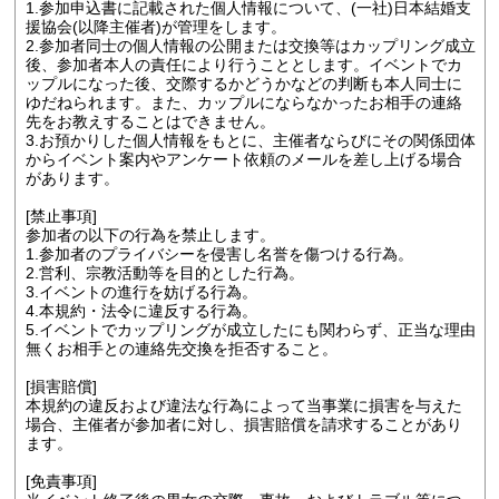
1.参加申込書に記載された個人情報について、(一社)日本結婚支
援協会(以降主催者)が管理をします。
2.参加者同士の個人情報の公開または交換等はカップリング成立
後、参加者本人の責任により行うこととします。イベントでカ
ップルになった後、交際するかどうかなどの判断も本人同士に
ゆだねられます。また、カップルにならなかったお相手の連絡
先をお教えすることはできません。
3.お預かりした個人情報をもとに、主催者ならびにその関係団体
からイベント案内やアンケート依頼のメールを差し上げる場合
があります。
[禁止事項]
参加者の以下の行為を禁止します。
1.参加者のプライバシーを侵害し名誉を傷つける行為。
2.営利、宗教活動等を目的とした行為。
3.イベントの進行を妨げる行為。
4.本規約・法令に違反する行為。
5.イベントでカップリングが成立したにも関わらず、正当な理由
無くお相手との連絡先交換を拒否すること。
[損害賠償]
本規約の違反および違法な行為によって当事業に損害を与えた
場合、主催者が参加者に対し、損害賠償を請求することがあり
ます。
[免責事項]