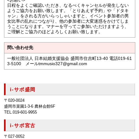
<お願い>
日程をよくご確認いただき、なるべくキャンセルが発生しない
ようご協力をお願い致します。「とりあえず予約」や「ドタキ
ャン」をされる方がいらっしゃいますと、イベント参加者の男
女比率の乱れにつながり、他の参加者に大変迷惑をかけてしま
うことになります。マナーを守ってご参加いただけますよう、
ご理解とご協力のほどよろしくお願い致します。
問い合わせ先
一般社団法人 日本結婚支援協会 盛岡市住吉町13-40 電話019-61
3-5100 メールtmmusio327@gmail.com
i-サポ盛岡
〒020-0024
盛岡市菜園1-3-6 農林会館6F
TEL.019-601-9955
i-サポ宮古
〒027-0052