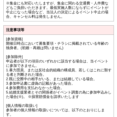
※集金にも対応いたしますが、集金に関わる交通費・人件費な
どもご負担いただきます。最低実施人数にならずにイベントが
中止になった場合など、当法人の決定によるイベント中止の場
合、キャンセル料は発生しません。
注意事項等
[参加資格]
開催日時点において募集要項・チラシに掲載されている年齢の
独身者。(初婚・再婚は問いません)
[参加除外]
申込者が以下の項目のいずれかに該当する場合は、当イベント
に参加できません。
1.暴力団員、または反社会的組織の構成員、若しくはこれに類す
る者と判断された場合。
2.既に交際中の相手がいる、または結婚している場合。
3.参加申込書に虚偽の記載があった場合。
4.参加費用を支払わなかった場合。
5.結婚支援業者とその関係者がイベント調査の為に参加申込みし
た場合(※)。 ※損害賠償金を請求いたします
[個人情報の取扱い]
参加者の個人情報の取扱いについては、以下のとおりにしま
す。