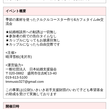
イベント概要
季節の素材を使ったクルクルコースター作り&カフェタイムde交
流会
★結婚相談所への勧誘は一切無し
★参加者の前での告白タイムなし
★カップルになってもお披露目無し
★カップルになったら自由交際です
<主催>
晴澤雪枝(滝沢市)
<運営協力>
一般社団法人 日本結婚支援協会
〒020-0882 盛岡市住吉町13-40
019-613-5100
tmmusio327@gmail.com
この事業は(公財)いきいき岩手支援財団のいわて子ども希望基金
の助成を受けて実施しております
開催日時