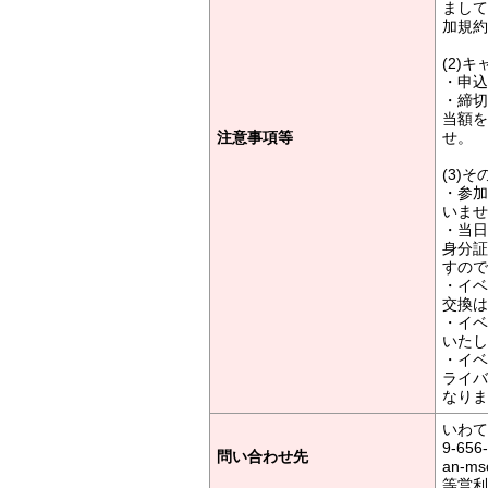
まして
加規約
(2)
・申込
・締切
当額を
注意事項等
せ。
(3)そ
・参加
いませ
・当日
身分証
すので
・イベ
交換は
・イベ
いたし
・イベ
ライバ
なりま
いわて
9-65
問い合わせ先
an-
等営利