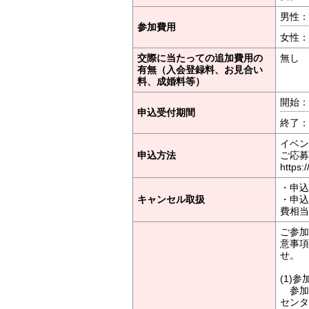
男性：
参加費用
女性：
交際に当たっての追加費用の
無し
有無（入会登録料、お見合い
料、成婚料等）
開始：2
申込受付期間
終了：2
イベン
申込方法
ご応募
https:
・申込
キャンセル取扱
・申込
費相当
ご参加
意事項
せ。
(1)
参加
センタ