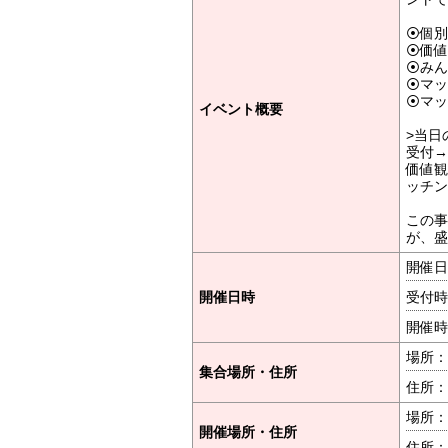
⦿個別
⦿価値
⦿みん
⦿マッ
⦿マッ
イベント概要
>当日
受付→
価値観
ッチン
この事
が、盛
開催日時
開催日時
受付時間
開催時間
場所：
集合場所・住所
住所：
場所：
開催場所・住所
住所：