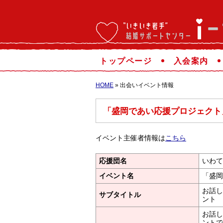
トップページ
入会案内
HOME
» 出会いイベント情報
「盛岡であい応援プロジェクト
イベント主催者情報は
こちら
応援団名
いわて
イベント名
「盛岡
お話し
サブタイトル
ント
お話し
ントで