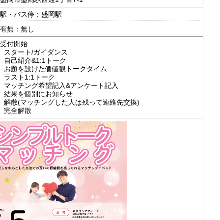
駅・バス停：盛岡駅
有無：無し
0 受付開始
00 スタート/ガイダンス
0 自己紹介&1:1トーク
45 お題を設けた価値観トークタイム
5 ラスト1:1トーク
35 マッチング希望記入&アンケート記入
45 結果を個別にお知らせ
45 解散(マッチングした人は残って連絡先交換)
50 完全解散