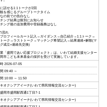
に話せる1:1トークが2回
観を感じるグループトークタイム
なの前での告白なし
チング結果は個別にお知らせ
チング後の追加費用や登録義務はなし
の流れ
プロフィールカート記入→ガイダンス→自己紹介→1:1トーク→
トーク→ラストトーク→マッチング希望記入→結果連絡+解散(マ
グ成立=連絡先交換)
業「盛岡であい応援プロジェクト」は、いわて結婚支援センター
岡市こども未来基金の採択を受けて実施しています。
 2026-07-05
 09:40 ～
 10:00 ～ 11:50
キオクシアアイーナ(いわて県民情報交流センター)
盛岡市盛岡駅西通1丁目7-1
キオクシアアイーナ(いわて県民情報交流センター)
盛岡市盛岡駅西通1丁目7-1