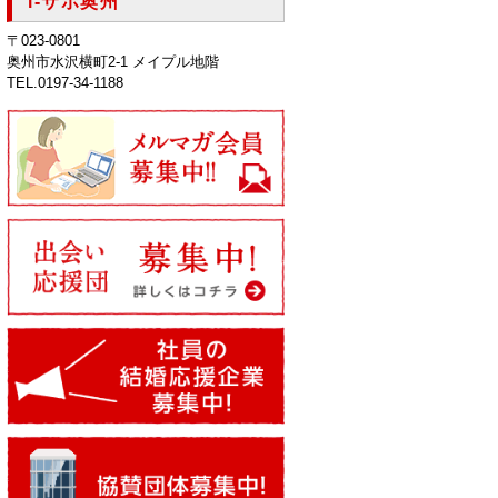
i-サポ奥州
〒023-0801
奥州市水沢横町2-1 メイプル地階
TEL.0197-34-1188