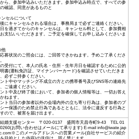
から、参加申込みいただきます。参加申込み時点で、すべての参
の確認、同意があるものと
キャンセルについて
後にキャンセルされる場合は、事務局まで必ずご連絡ください。
日を過ぎてからのキャンセルは、キャンセル料として、参加費相
お支払いいただきます。ご予定を確保してお申し込みくださいま
の他
応募状況のご照会には、ご回答できかねます。予めご了承くださ
。
の受付にて、本人の氏名・住所・生年月日を確認するために公的
明書(運転免許証、マイナンバーカード)を確認させていただきま
、必ずご持参ください。
ント中やマッチング不成立の方との携帯番号及びSNS等の連絡先
、ご遠慮ください。
ント中及び終了後において、参加者の個人情報等は、一切お答え
かねます。
ント当日の参加者以外の会場内外の立ち寄り行為は、参加者のプ
シー保護のため禁止行為であるとともに、法令に違反する行為と
すので、被害を届け出ます。
結婚支援センター 〒020-0137 盛岡市天昌寺町9-43 TEL 01
6-0260(お問い合わせはメールにて承ります) E-mail info@iwate.jap
msc.com※このメールアドレスへの営業メール(自社サービスの紹介
を目的とした内容)の送信は、固く禁じます。