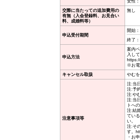
女性：
交際に当たっての追加費用の
無し
有無（入会登録料、お見合い
料、成婚料等）
開始：2
申込受付期間
終了：2
案内ペ
入して
申込方法
https:
※お電
キャンセル取扱
やむを
注:当
注:予
注:や
注:当
トへの
注:結
ている
注意事項等
い。
注:そ
す。http
・お申