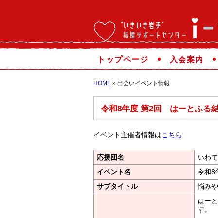
トップページ
入会案内
HOME
» 出会いイベント情報
令和8年度 第2回 はーとふる
イベント主催者情報は
こちら
応援団名
いわて
イベント名
令和8
サブタイトル
悩みや
はーと
す。