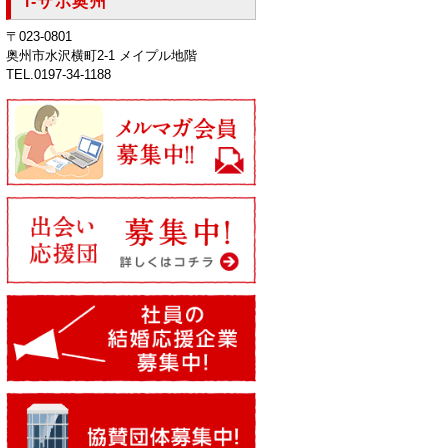
i-サポ奥州
〒023-0801
奥州市水沢横町2-1 メイプル地階
TEL.0197-34-1188