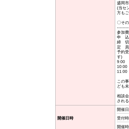
盛岡市
(当セ
方もご
〇その
--------
参加費
申 込
締 切
定 員
予約受
す)
9:00
10:00
11:00
この事
ども未
相談会
される
開催日時
開催日時
受付時間
開催時間