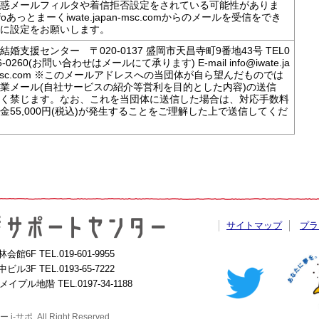
惑メールフィルタや着信拒否設定をされている可能性がありま
foあっとまーくiwate.japan-msc.comからのメールを受信をでき
に設定をお願いします。
結婚支援センター 〒020-0137 盛岡市天昌寺町9番地43号 TEL0
56-0260(お問い合わせはメールにて承ります) E-mail info@iwate.ja
-msc.com ※このメールアドレスへの当団体が自ら望んだものでは
業メール(自社サービスの紹介等営利を目的とした内容)の送信
く禁じます。なお、これを当団体に送信した場合は、対応手数料
金55,000円(税込)が発生することをご理解した上で送信してくだ
サイトマップ
プラ
農林会館6F
TEL.019-601-9955
陸中ビル3F
TEL.0193-65-7222
1 メイプル地階
TEL.0197-34-1188
ポ. All Right Reserved.