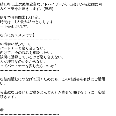
績10年以上の経験豊富なアドバイザーが、出会いから結婚に向
みや不安をお聴きします。(無料)
約制で各時間帯1人限定。
時間は、1人最大45分となります。
ート参加OKです。
な方におススメです】
----------------------------------------------
の出会いが少ない。
パートナーと巡り合えない。
向けて、今の悩みを相談したい。
談所に登録しているけど巡り合えない。
人が理想なのか分からない。
ってパートナーを探したらいいか?
----------------------------------------------
な結婚活動につなげて頂くためにも、この相談会を有効にご活用
い。
ら素敵な出会いとご縁をどんどん引き寄せて頂けるように、応援
頂きます。
者
----------------------------------------------