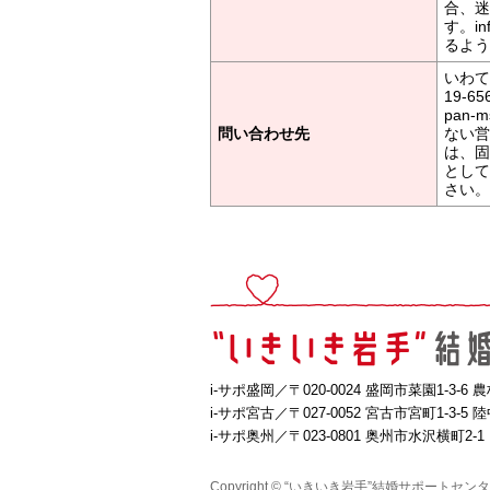
合、迷
す。in
るよう
いわて
19-6
pan
問い合わせ先
ない営
は、固
として
さい。
i-サポ盛岡／〒020-0024
盛岡市菜園1-3-6 
i-サポ宮古／〒027-0052
宮古市宮町1-3-5 
i-サポ奥州／〒023-0801
奥州市水沢横町2-
Copyright © “いきいき岩手”結婚サポートセンター i-サ