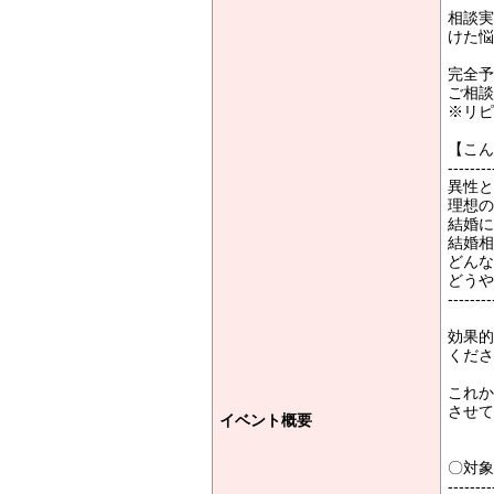
相談実
けた悩
完全予
ご相談
※リピ
【こん
--------
異性と
理想の
結婚に
結婚相
どんな
どうや
--------
効果的
くださ
これか
させて
イベント概要
〇対象
--------