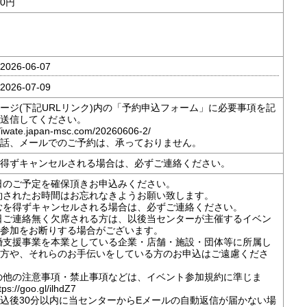
0円
026-06-07
026-07-09
ージ(下記URLリンク)内の「予約申込フォーム」に必要事項を記
送信してください。
//iwate.japan-msc.com/20260606-2/
話、メールでのご予約は、承っておりません。
得ずキャンセルされる場合は、必ずご連絡ください。
日のご予定を確保頂きお申込みください。
約されたお時間はお忘れなきようお願い致します。
むを得ずキャンセルされる場合は、必ずご連絡ください。
日ご連絡無く欠席される方は、以後当センターが主催するイベン
参加をお断りする場合がございます。
婚支援事業を本業としている企業・店舗・施設・団体等に所属し
方や、それらのお手伝いをしている方のお申込はご遠慮くださ
の他の注意事項・禁止事項などは、イベント参加規約に準じま
s://goo.gl/ilhdZ7
込後30分以内に当センターからEメールの自動返信が届かない場